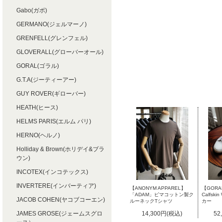
Gabo(ガボ)
GERMANO(ジェルマーノ)
GRENFELL(グレンフェル)
GLOVERALL(グローバーオール)
GORAL(ゴラル)
G.T.A(ジーティーアー)
GUY ROVER(ギローバー)
HEATH(ヒース)
HELMS PARIS(エルム パリ)
HERNO(ヘルノ)
Holliday & Brown(ホリデイ&ブラ
ウン)
INCOTEX(インコテックス)
INVERTERE(インバーティア)
【ANONYM APPAREL】
【GORAL
「ADAM」ピマコットン製ク
Calfsk
JACOB COHEN(ヤコブコーエン)
ルーネックTシャツ
カー
JAMES GROSE(ジェームスグロ
14,300円(税込)
52