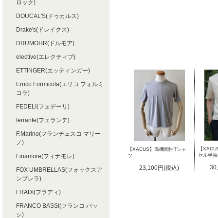
ロック)
DOUCAL'S(ドゥカルス)
Drake's(ドレイクス)
DRUMOHR(ドルモア)
elective(エレクティブ)
ETTINGER(エッティンガー)
Errico Formicola(エリコ フォルミ
コラ)
FEDELI(フェデーリ)
ferrante(フェランテ)
F.Marino(フランチェスコ マリー
ノ)
【XAC
【XACUS】高機能性Tシャ
セル半袖
ツ
Finamore(フィナモレ)
30
23,100円(税込)
FOX UMBRELLAS(フォックスア
ンブレラ)
FRADI(フラディ)
FRANCO BASSI(フランコ バッ
シ)