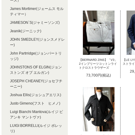
ース）
James Mortimer(ジェームス モル
ティマー）
JAMIESON`S(ジャミーソンズ)
Jeanik(ジーニック)
JOHN SMEDLEY(ジョンスメドレ
ー)
John Partrridge(ジョンパートリ
ッジ)
【BERNARD ZINS】「V3」
【LE 
2インプリーツコットンライ
ストライ
JOHNSTONS OF ELGIN(ジョン
トクロストラウザーズ
29
ストンズ オブ エルガン)
73,700円(税込)
JOSEPH CHEANEY(ジョセフチ
ーニー)
Joshua Ellis(ジョシュアエリス)
Justo Gimeno(フスト ヒメノ)
Luigi Bianchi Mantova(ルイジ ビ
アンキ マントヴァ)
LUIGI BORRELLI(ルイジ ボレッ
リ)