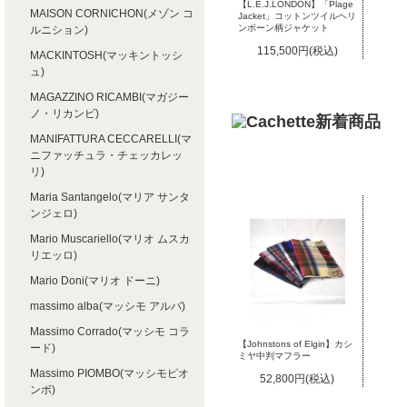
【L.E.J.LONDON】「Plage
MAISON CORNICHON(メゾン コ
Jacket」コットンツイルヘリ
ンボーン柄ジャケット
ルニション)
115,500円(税込)
MACKINTOSH(マッキントッシ
ュ)
MAGAZZINO RICAMBI(マガジー
ノ・リカンビ)
MANIFATTURA CECCARELLI(マ
ニファッチュラ・チェッカレッ
リ)
Maria Santangelo(マリア サンタ
ンジェロ)
Mario Muscariello(マリオ ムスカ
リエッロ)
Mario Doni(マリオ ドーニ)
massimo alba(マッシモ アルバ)
Massimo Corrado(マッシモ コラ
【Johnstons of Elgin】カシ
ード)
ミヤ中判マフラー
Massimo PIOMBO(マッシモピオ
52,800円(税込)
ンボ)