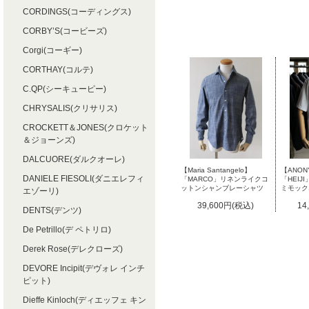
CORDINGS(コーディングス)
CORBY’S(コービーズ)
Corgi(コーギー)
CORTHAY(コルテ)
C.QP(シーキューピー)
CHRYSALIS(クリサリス)
CROCKETT＆JONES(クロケット
＆ジョーンズ)
DALCUORE(ダルクオーレ)
【Maria Santangelo】
【ANON
DANIELE FIESOLI(ダニエレフィ
「MARCO」リネンライクコ
「HEI
ットンシャンブレーシャツ
ミモック
エゾーリ)
39,600円(税込)
14
DENTS(デンツ)
De Petrillo(デ ペトリロ)
Derek Rose(デレクローズ)
DEVORE Incipit(デヴォレ インチ
ピット)
Dieffe Kinloch(ディエッフェ キン