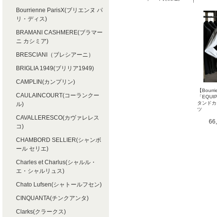
Bourrienne ParisX(ブリエンヌ パ
リ・ディス)
BRAMANI CASHMERE(ブラマー
ニ カシミア)
BRESCIANI（ブレシアーニ）
BRIGLIA 1949(ブリリア1949)
CAMPLIN(カンプリン)
【Bourri
CAULAINCOURT(コーランクー
「EQUI
タンドカ
ル)
ツ
CAVALLERESCO(カヴァレレス
66
コ)
CHAMBORD SELLIER(シャンボ
ール セリエ)
Charles et Charlus(シャルル・
エ・シャルリュス)
Chato Lufsen(シャトールフセン)
CINQUANTA(チンクアンタ)
Clarks(クラークス)