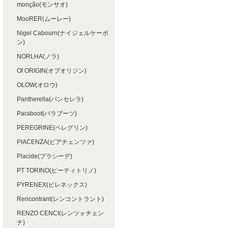
monção(モンサオ)
MooRER(ムーレー)
Nigel Cabourn(ナイジェルケーボ
ン)
NORLHA(ノラ)
Of ORIGIN(オブオリジン)
OLOW(オロウ)
Pantherella(パンセレラ)
Paraboot(パラブーツ)
PEREGRINE(ペレグリン)
PIACENZA(ピアチェンツァ)
Placide(プラシーデ)
PT TORINO(ピーティトリノ)
PYRENEX(ピレネックス)
Rencontrant(レンコントラント)
RENZO CENCI(レンツォチェン
チ)