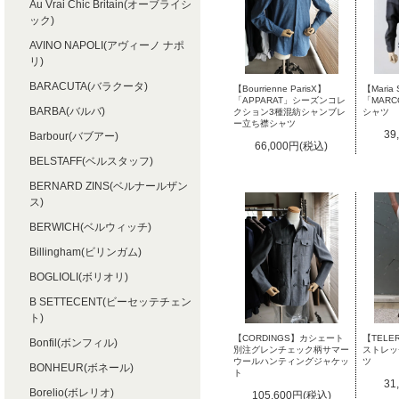
Au Vrai Chic Britain(オーブライシ
ック)
AVINO NAPOLI(アヴィーノ ナポ
リ)
BARACUTA(バラクータ)
【Bourrienne ParisX】
【Maria 
「APPARAT」シーズンコレ
「MAR
BARBA(バルバ)
クション3種混紡シャンブレ
シャツ
ー立ち襟シャツ
39
Barbour(バブアー)
66,000円(税込)
BELSTAFF(ベルスタッフ)
BERNARD ZINS(ベルナールザン
ス)
BERWICH(ベルウィッチ)
Billingham(ビリンガム)
BOGLIOLI(ボリオリ)
B SETTECENT(ビーセッテチェン
ト)
【TELE
【CORDINGS】カシェート
Bonfil(ボンフィル)
ストレッ
別注グレンチェック柄サマー
ツ
ウールハンティングジャケッ
BONHEUR(ボネール)
ト
31
Borelio(ボレリオ)
105,600円(税込)