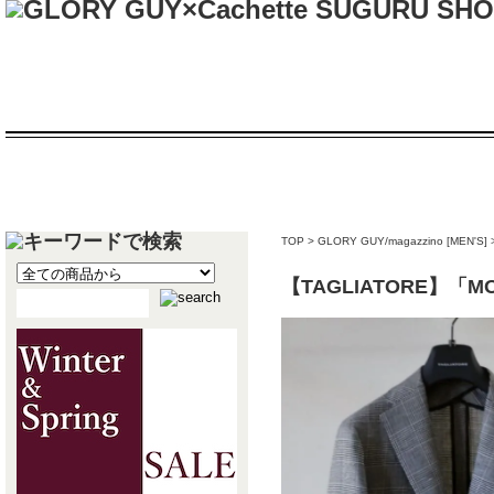
TOP
>
GLORY GUY/magazzino [MEN'S]
【TAGLIATORE】