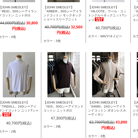
【JOHN SMEDLEY】
【JOHN SMEDLEY】
【JOHN SMEDLEY】
【J
「REID」30Gシーアイラン
「ARBER」30Gシーアイラ
「HILCOTE」ウール・コッ
「S
ドコットン ニットポロ
ンドコットン モックネック
トンクルーネックニットTシ
ン
ショートスリーブニット
ャツ
ラ
44,000円(税込)
30,800
40,700円(税込)
32,560
40,700円(税込)
円(税込)
円(税込)
カラー：NAVY/ネイビー
カ
カラー：4色
カラー：3色
【JOHN SMEDLEY】
【JOHN SMEDLEY】
【JOHN SMEDLEY】
【J
「TINDALL」24Gシーアイ
「ISIS」30Gシーアイランド
「S4680」24Gシーアイラ
「S
ランドコットン ニットTシャ
コットン ニットポロ
ンドコットン ボタンレスカ
ン
ーディガン
ク
ツ
47,300円(税込)
62,700円(税込)
43,890
40,700円(税込)
カラー：3色
円(税込)
カ
カラー：2色
カラー：3色