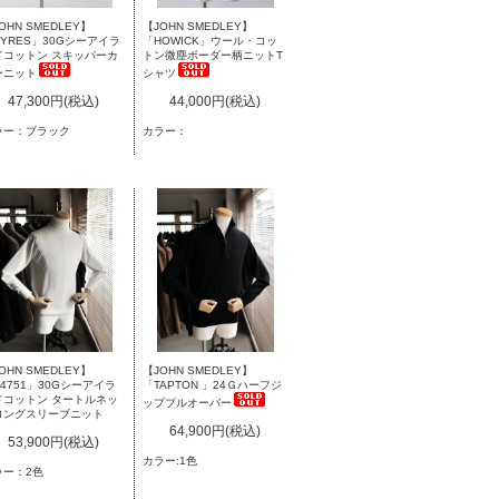
【JOHN SMEDLEY】
OHN SMEDLEY】
「HOWICK」ウール・コッ
YRES」30Gシーアイラ
トン微塵ボーダー柄ニットT
ドコットン スキッパーカ
シャツ
ーニット
44,000円(税込)
47,300円(税込)
カラー：
ラー：ブラック
OHN SMEDLEY】
【JOHN SMEDLEY】
4751」30Gシーアイラ
「TAPTON 」24Ｇハーフジ
ドコットン タートルネッ
ッププルオーバー
ロングスリーブニット
64,900円(税込)
53,900円(税込)
カラー:1色
ラー：2色