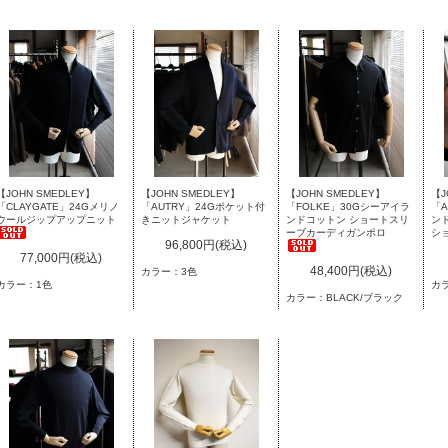
【JOHN SMEDLEY】
【JOHN SMEDLEY】
【JOHN SMEDLEY】
【J
「CLAYGATE」24Gメリノ
「AUTRY」24Gポケット付
「FOLKE」30Gシーアイラ
「A
ウールジップアップニット
きニットジャケット
ンドコットン ショートスリ
ン
ーブカーディガンポロ
シ
96,800円(税込)
77,000円(税込)
48,400円(税込)
カラー：3色
カラー：1色
カ
カラー：BLACK/ブラック