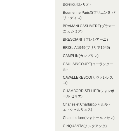
Borelio(ボレリオ)
Bourrienne ParisX(ブリエンヌ パ
リ・ディス)
BRAMANI CASHMERE(ブラマー
ニ カシミア)
BRESCIANI（ブレシアーニ）
BRIGLIA 1949(ブリリア1949)
CAMPLIN(カンプリン)
CAULAINCOURT(コーランクー
ル)
CAVALLERESCO(カヴァレレス
コ)
CHAMBORD SELLIER(シャンボ
ール セリエ)
Charles et Charlus(シャルル・
エ・シャルリュス)
Chato Lufsen(シャトールフセン)
CINQUANTA(チンクアンタ)