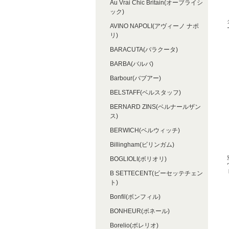
Au Vrai Chic Britain(オーブライシ
ック)
AVINO NAPOLI(アヴィーノ ナポ
リ)
BARACUTA(バラクータ)
BARBA(バルバ)
Barbour(バブアー)
BELSTAFF(ベルスタッフ)
BERNARD ZINS(ベルナールザン
ス)
BERWICH(ベルウィッチ)
Billingham(ビリンガム)
BOGLIOLI(ボリオリ)
B SETTECENT(ビーセッテチェン
ト)
Bonfil(ボンフィル)
BONHEUR(ボネール)
Borelio(ボレリオ)