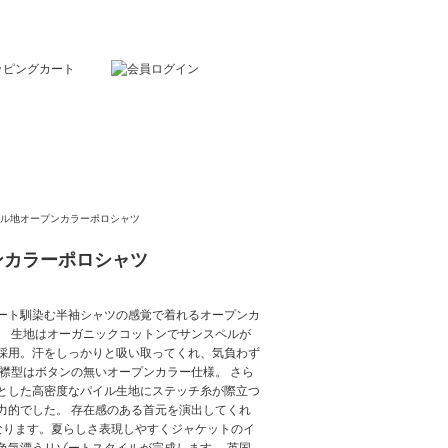
イル地オープンカラーポロシャツ
ンカラーポロシャツ
ート馴染む半袖シャツの感覚で着れるオープンカ
。 生地はオーガニックコットンでサンスペルが
採用。汗をしっかりと吸い取ってくれ、気負わず
 襟型はボタンの無いオープンカラー仕様。 さら
とした高密度なパイル生地にステッチ糸が際立つ
力的でした。 存在感のある首元を演出してくれ
なります。夏らしさ表現しやすくジャケットのイ