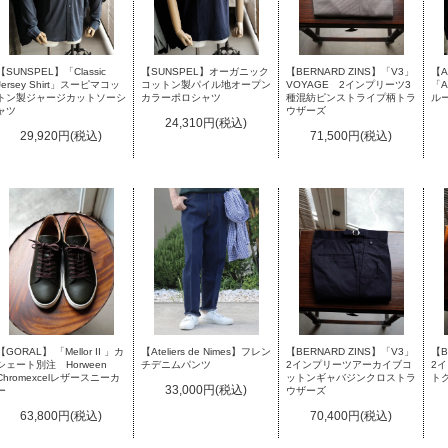
【SUNSPEL】「Classic
【SUNSPEL】オーガニック
【BERNARD ZINS】「V3」
【A
Jersey Shirt」スーピマコッ
コットン製パイル地オープン
VOYAGE 2インプリーツ3
「
トン製ジャージカットソーシ
カラーポロシャツ
種混紡ピンストライプ柄トラ
ル
ャツ
ウザーズ
24,310円(税込)
29,920円(税込)
71,500円(税込)
【GORAL】 「Mellor II 」カ
【Ateliers de Nimes】フレン
【BERNARD ZINS】「V3」
【B
シェート別注 Horween
チデニムパンツ
2インプリーツアーカイブコ
2
Chromexcelレザースニーカ
ットンギャバジンクロストラ
ト
33,000円(税込)
ー
ウザーズ
63,800円(税込)
70,400円(税込)