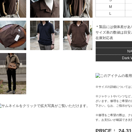
S
M
L
＊製品には個体差があ
サイズ表の数値は目安
在庫対応表
NA
Dark 
※サイズの詳細については
※ジャケットやパンツなど
ざいます。修理をご希望の
下さい。なお、ご指示がな
※修理をご希望の際は、ク
す。お支払いが確認でき次
PRICE： 24,3