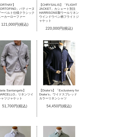
ORTHAY】
【CHRYSALIS】「FLIGHT
ORTOFINO」パティーヌ
JACKET」カシェート別注
ザーベルト仕様クラシック
HARRISONS製ウールリネン
ニーカーローファー
ウインドウペン柄フライトジ
ャケット
121,000円(税込)
220,000円(税込)
ria Santangelo】
【Drake’s】「Exclusivery for
ARCELLO」リネンツイ
Drake’s」ワイドスプレッド
シャツジャケット
カラーリネンシャツ
51,700円(税込)
54,450円(税込)