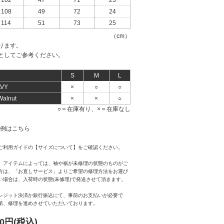
102
47
71
23
108
49
72
24
114
51
73
25
（cm）
ります。
としてご参考ください。
S
M
L
VY
×
○
○
Walnut
×
×
○
○＝在庫有り、×＝在庫なし
ご利用ガイド
の【サイズについて】をご確認ください。
、アイテムによっては、袖や裾が未修理の状態のものがご
方は、
「お直しサービス」
よりご希望の修理方法をお選び
い場合は、入荷時の状態(未修理)で発送させて頂きます。
レジット決済か銀行振込にて、事前のお支払いが必要で
第、修理を進めさせていただいております。
10円(税込)