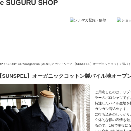
OP
>
GLORY GUY/magazzino [MEN'S]
>
カットソー
>
【SUNSPEL】オーガニックコットン製パ
【SUNSPEL】オーガニックコットン製パイル地オープ
ご用意したのは、リゾ
ラーのポロシャツです
特注したパイル生地を
ガシガシ着込めます。
に打ち込みのしっかり
立体的な襟の表情も魅
るので、1枚で主役に