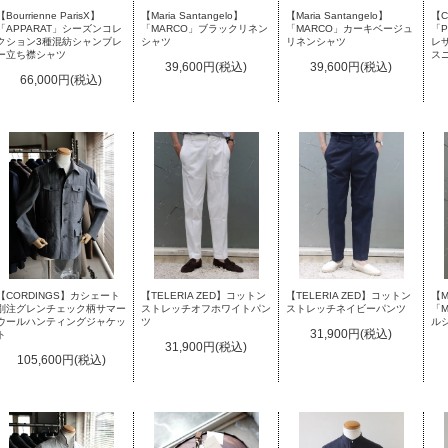
【Bourrienne ParisX】
【Maria Santangelo】
【Maria Santangelo】
【C
「APPARAT」シーズンコレ
「MARCO」ブラックリネン
「MARCO」カーキベージュ
「P
クション3種混紡シャンブレ
シャツ
リネンシャツ
レ
ー立ち襟シャツ
ス
39,600円(税込)
39,600円(税込)
66,000円(税込)
【TELERIA ZED】コットン
【CORDINGS】カシェート
【TELERIA ZED】コットン
【Ma
ストレッチオフホワイトパン
別注グレンチェック柄サマー
ストレッチネイビーパンツ
「M
ツ
ウールハンティングジャケッ
ル
31,900円(税込)
ト
31,900円(税込)
105,600円(税込)