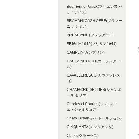
Bourrienne ParisX(ブリエンヌ パ
リ・ディス)
BRAMANI CASHMERE(ブラマー
ニ カシミア)
BRESCIANI（ブレシアーニ）
BRIGLIA 1949(ブリリア1949)
CAMPLIN(カンプリン)
CAULAINCOURT(コーランクー
ル)
CAVALLERESCO(カヴァレレス
コ)
CHAMBORD SELLIER(シャンボ
ール セリエ)
Charles et Charlus(シャルル・
エ・シャルリュス)
Chato Lufsen(シャトールフセン)
CINQUANTA(チンクアンタ)
Clarks(クラークス)