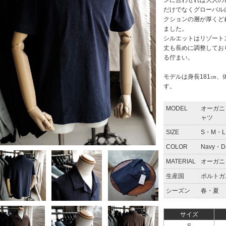
ンに合わせれば大人の
だけでなくグローバルに
クションの層が厚くど
ました。
シルエットはリゾート
丈も長めに調整してお
る佇まい。
モデルは身長181㎝、
す。
MODEL
オーガニ
ャツ
SIZE
S・M・L
COLOR
Navy・Da
MATERIAL
オーガニ
生産国
ポルトガ
シーズン
春・夏
サイズ