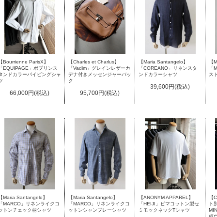
【Bourrienne ParisX】
【Charles et Charlus】
【Maria Santangelo】
【Ma
「EQUIPAGE」ポプリンス
「Vadim」グレインレザーカ
「COREANO」リネンスタ
「
タンドカラーパイピングシャ
デナ付きメッセンジャーバッ
ンドカラーシャツ
ス
ツ
ク
39,600円(税込)
66,000円(税込)
95,700円(税込)
【Maria Santangelo】
【Maria Santangelo】
【ANONYM APPAREL】
【C
「MARCO」リネンライクコ
「MARCO」リネンライクコ
「HEIJI」ピマコットン製セ
ト別
ットンシャンブレーシャツ
ットンチェック柄シャツ
ミモックネックTシャツ
MI
柄