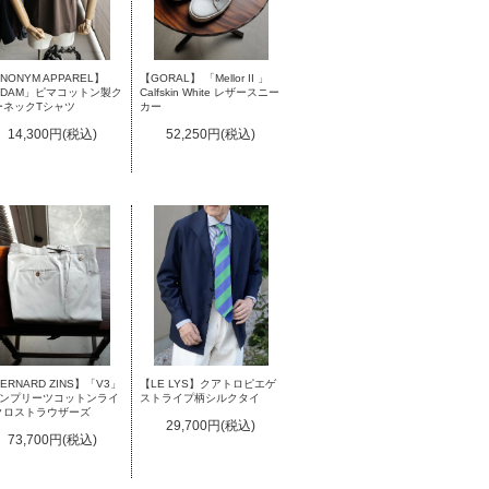
NONYM APPAREL】
【GORAL】 「Mellor II 」
ADAM」ピマコットン製ク
Calfskin White レザースニー
ーネックTシャツ
カー
14,300円(税込)
52,250円(税込)
ERNARD ZINS】「V3」
【LE LYS】クアトロピエゲ
インプリーツコットンライ
ストライプ柄シルクタイ
クロストラウザーズ
29,700円(税込)
73,700円(税込)