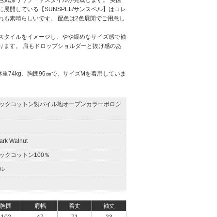
色気漂うリゾートスタイルが完成します。 英国
展開している【SUNSPEL/サンスペル】はコレ
れも素晴らしいです。 配色は2色展開でご用意し
スタイルをイメージし、やや緩めなサイズ感で袖
ります。 肩もドロップショルダーと抜け感のあ
体重74kg、胸囲96㎝で、サイズMを着用していま
ックコットン製パイル地オープンカラーポロシ
rk Walnut
ックコットン100％
ル
胸囲
肩幅
着丈
袖丈