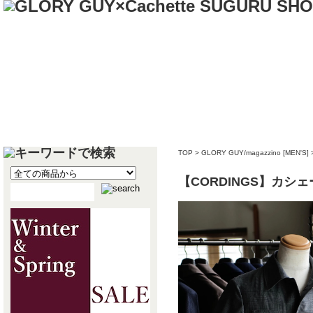
TOP
>
GLORY GUY/magazzino [MEN'S]
【CORDINGS】カ