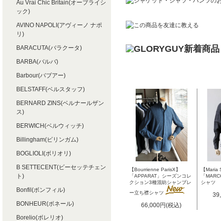
Au Vrai Chic Britain(オーブライシ
ック)
AVINO NAPOLI(アヴィーノ ナポ
リ)
BARACUTA(バラクータ)
BARBA(バルバ)
Barbour(バブアー)
BELSTAFF(ベルスタッフ)
BERNARD ZINS(ベルナールザン
ス)
BERWICH(ベルウィッチ)
Billingham(ビリンガム)
BOGLIOLI(ボリオリ)
B SETTECENT(ビーセッテチェン
【Bourrienne ParisX】
【Maria 
ト)
「APPARAT」シーズンコレ
「MAR
クション3種混紡シャンブレ
シャツ
Bonfil(ボンフィル)
ー立ち襟シャツ
39
BONHEUR(ボネール)
66,000円(税込)
Borelio(ボレリオ)