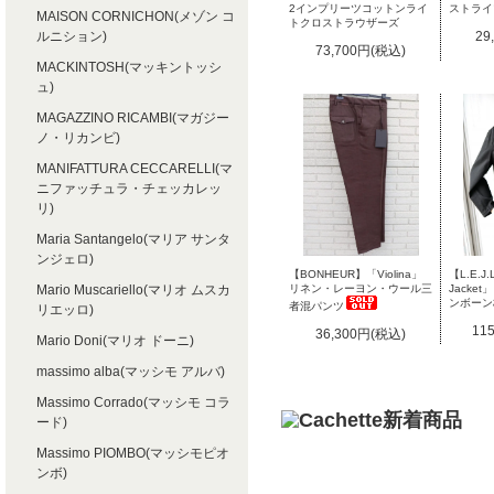
2インプリーツコットンライ
ストライ
MAISON CORNICHON(メゾン コ
トクロストラウザーズ
ルニション)
29
73,700円(税込)
MACKINTOSH(マッキントッシ
ュ)
MAGAZZINO RICAMBI(マガジー
ノ・リカンビ)
MANIFATTURA CECCARELLI(マ
ニファッチュラ・チェッカレッ
リ)
Maria Santangelo(マリア サンタ
ンジェロ)
【BONHEUR】「Violina」
【L.E.J
Mario Muscariello(マリオ ムスカ
リネン・レーヨン・ウール三
Jacke
ンボーン
者混パンツ
リエッロ)
11
36,300円(税込)
Mario Doni(マリオ ドーニ)
massimo alba(マッシモ アルバ)
Massimo Corrado(マッシモ コラ
ード)
Massimo PIOMBO(マッシモピオ
ンボ)