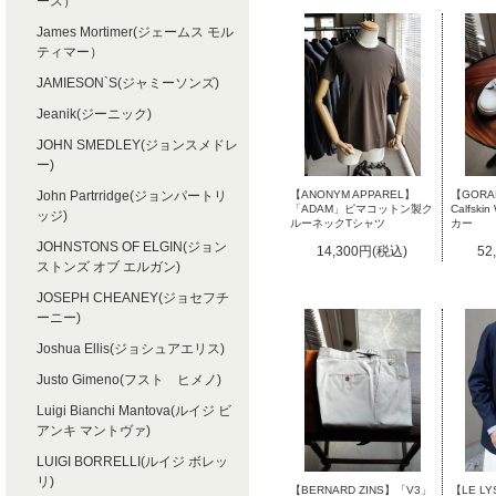
ース）
James Mortimer(ジェームス モル
ティマー）
JAMIESON`S(ジャミーソンズ)
Jeanik(ジーニック)
JOHN SMEDLEY(ジョンスメドレ
ー)
John Partrridge(ジョンパートリ
【ANONYM APPAREL】
【GORAL
「ADAM」ピマコットン製ク
Calfsk
ッジ)
ルーネックTシャツ
カー
JOHNSTONS OF ELGIN(ジョン
14,300円(税込)
52
ストンズ オブ エルガン)
JOSEPH CHEANEY(ジョセフチ
ーニー)
Joshua Ellis(ジョシュアエリス)
Justo Gimeno(フスト ヒメノ)
Luigi Bianchi Mantova(ルイジ ビ
アンキ マントヴァ)
LUIGI BORRELLI(ルイジ ボレッ
リ)
【BERNARD ZINS】「V3」
【LE 