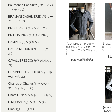
Bourrienne ParisX(ブリエンヌ パ
リ・ディス)
BRAMANI CASHMERE(ブラマー
ニ カシミア)
BRESCIANI（ブレシアーニ）
BRIGLIA 1949(ブリリア1949)
CAMPLIN(カンプリン)
【TELE
【CORDINGS】カシェート
ストレッ
別注グレンチェック柄サマー
CAULAINCOURT(コーランクー
ツ
ウールハンティングジャケッ
ル)
ト
31
105,600円(税込)
CAVALLERESCO(カヴァレレス
コ)
CHAMBORD SELLIER(シャンボ
ール セリエ)
Charles et Charlus(シャルル・
エ・シャルリュス)
Chato Lufsen(シャトールフセン)
CINQUANTA(チンクアンタ)
【Bourri
Clarks(クラークス)
「EQUI