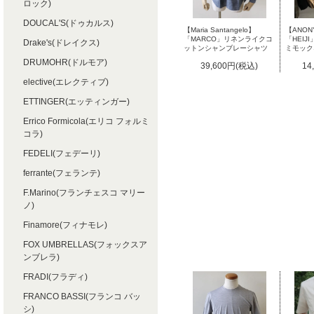
ロック)
DOUCAL'S(ドゥカルス)
【Maria Santangelo】
【ANON
「MARCO」リネンライクコ
「HEI
Drake's(ドレイクス)
ットンシャンブレーシャツ
ミモック
DRUMOHR(ドルモア)
39,600円(税込)
14
elective(エレクティブ)
ETTINGER(エッティンガー)
Errico Formicola(エリコ フォルミ
コラ)
FEDELI(フェデーリ)
ferrante(フェランテ)
F.Marino(フランチェスコ マリー
ノ)
Finamore(フィナモレ)
FOX UMBRELLAS(フォックスア
ンブレラ)
FRADI(フラディ)
FRANCO BASSI(フランコ バッ
シ)