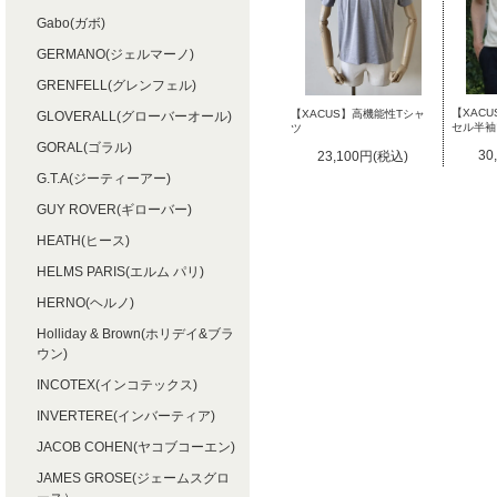
Gabo(ガボ)
GERMANO(ジェルマーノ)
GRENFELL(グレンフェル)
【XAC
【XACUS】高機能性Tシャ
GLOVERALL(グローバーオール)
セル半袖
ツ
GORAL(ゴラル)
30
23,100円(税込)
G.T.A(ジーティーアー)
GUY ROVER(ギローバー)
HEATH(ヒース)
HELMS PARIS(エルム パリ)
HERNO(ヘルノ)
Holliday & Brown(ホリデイ&ブラ
ウン)
INCOTEX(インコテックス)
INVERTERE(インバーティア)
JACOB COHEN(ヤコブコーエン)
JAMES GROSE(ジェームスグロ