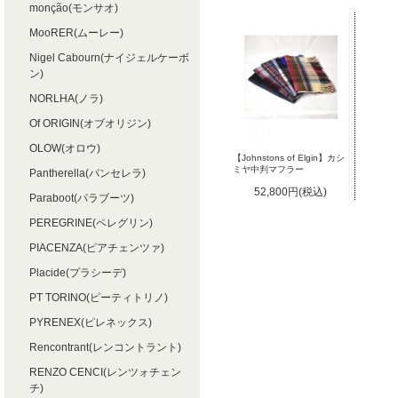
monção(モンサオ)
MooRER(ムーレー)
Nigel Cabourn(ナイジェルケーボ
ン)
NORLHA(ノラ)
Of ORIGIN(オブオリジン)
OLOW(オロウ)
【Johnstons of Elgin】カシ
ミヤ中判マフラー
Pantherella(パンセレラ)
52,800円(税込)
Paraboot(パラブーツ)
PEREGRINE(ペレグリン)
PIACENZA(ピアチェンツァ)
Placide(プラシーデ)
PT TORINO(ピーティトリノ)
PYRENEX(ピレネックス)
Rencontrant(レンコントラント)
RENZO CENCI(レンツォチェン
チ)