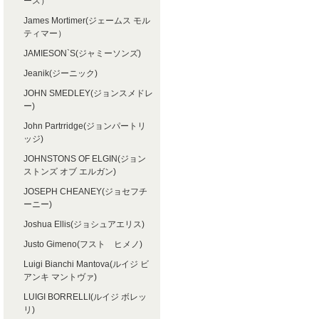
ース）
James Mortimer(ジェームス モル
ティマー）
JAMIESON`S(ジャミーソンズ)
Jeanik(ジーニック)
JOHN SMEDLEY(ジョンスメドレ
ー)
John Partrridge(ジョンパートリ
ッジ)
JOHNSTONS OF ELGIN(ジョン
ストンズ オブ エルガン)
JOSEPH CHEANEY(ジョセフチ
ーニー)
Joshua Ellis(ジョシュアエリス)
Justo Gimeno(フスト ヒメノ)
Luigi Bianchi Mantova(ルイジ ビ
アンキ マントヴァ)
LUIGI BORRELLI(ルイジ ボレッ
リ)