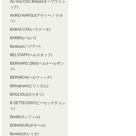
Au Vrai Chic Britain(オーブライシ
ック)
AVINO NAPOLI(アヴィーノ ナポ
リ)
BARACUTA(バラクータ)
BARBA(バルバ)
Barbour(バブアー)
BELSTAFF(ベルスタッフ)
BERNARD ZINS(ベルナールザン
ス)
BERWICH(ベルウィッチ)
Billingham(ビリンガム)
BOGLIOLI(ボリオリ)
B SETTECENT(ビーセッテチェン
ト)
Bonfil(ボンフィル)
BONHEUR(ボネール)
Borelio(ボレリオ)