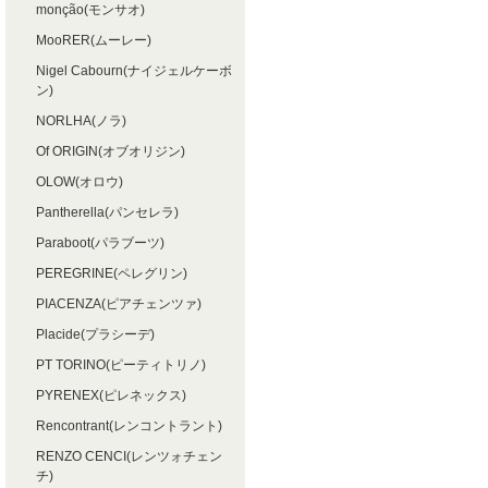
monção(モンサオ)
MooRER(ムーレー)
Nigel Cabourn(ナイジェルケーボ
ン)
NORLHA(ノラ)
Of ORIGIN(オブオリジン)
OLOW(オロウ)
Pantherella(パンセレラ)
Paraboot(パラブーツ)
PEREGRINE(ペレグリン)
PIACENZA(ピアチェンツァ)
Placide(プラシーデ)
PT TORINO(ピーティトリノ)
PYRENEX(ピレネックス)
Rencontrant(レンコントラント)
RENZO CENCI(レンツォチェン
チ)