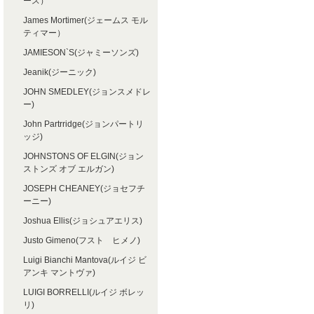
ース）
James Mortimer(ジェームス モル
ティマー）
JAMIESON`S(ジャミーソンズ)
Jeanik(ジーニック)
JOHN SMEDLEY(ジョンスメドレ
ー)
John Partrridge(ジョンパートリ
ッジ)
JOHNSTONS OF ELGIN(ジョン
ストンズ オブ エルガン)
JOSEPH CHEANEY(ジョセフチ
ーニー)
Joshua Ellis(ジョシュアエリス)
Justo Gimeno(フスト ヒメノ)
Luigi Bianchi Mantova(ルイジ ビ
アンキ マントヴァ)
LUIGI BORRELLI(ルイジ ボレッ
リ)