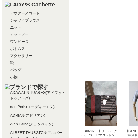
アウター／コート
シャツ／ブラウス
ニット
カットソー
ワンピース
ボトムス
アクセサリー
靴
バッグ
小物
ADAWAT N TUAREG(アドワット
トゥアレグ)
adn Paris(エーディーエヌ)
ADRIAN(アドリアン)
Alan Paine(アランペイン)
【SUNSPEL】クラシックT
【DANIE
ALBERT THURSTON(アルバー
シャツスーピマコットン
子織り台