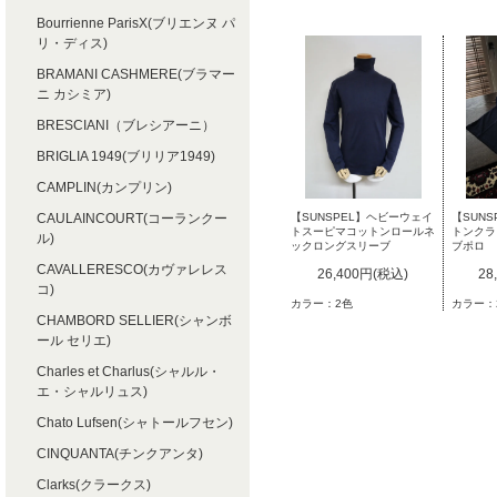
Bourrienne ParisX(ブリエンヌ パ
リ・ディス)
BRAMANI CASHMERE(ブラマー
ニ カシミア)
BRESCIANI（ブレシアーニ）
BRIGLIA 1949(ブリリア1949)
CAMPLIN(カンプリン)
CAULAINCOURT(コーランクー
【SUNSPEL】ヘビーウェイ
【SUN
トスーピマコットンロールネ
トンクラ
ル)
ックロングスリーブ
ブポロ
CAVALLERESCO(カヴァレレス
26,400円(税込)
28
コ)
カラー：2色
カラー：
CHAMBORD SELLIER(シャンボ
ール セリエ)
Charles et Charlus(シャルル・
エ・シャルリュス)
Chato Lufsen(シャトールフセン)
CINQUANTA(チンクアンタ)
Clarks(クラークス)