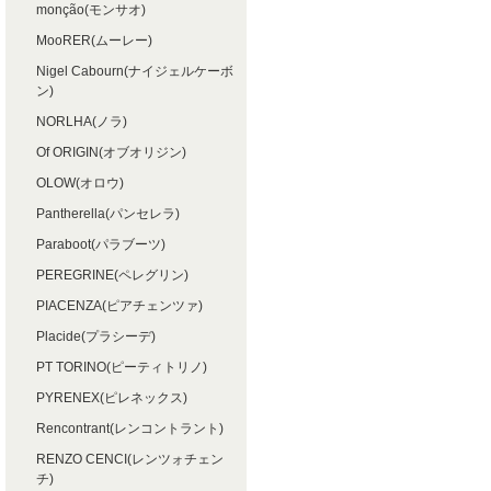
monção(モンサオ)
MooRER(ムーレー)
Nigel Cabourn(ナイジェルケーボ
ン)
NORLHA(ノラ)
Of ORIGIN(オブオリジン)
OLOW(オロウ)
Pantherella(パンセレラ)
Paraboot(パラブーツ)
PEREGRINE(ペレグリン)
PIACENZA(ピアチェンツァ)
Placide(プラシーデ)
PT TORINO(ピーティトリノ)
PYRENEX(ピレネックス)
Rencontrant(レンコントラント)
RENZO CENCI(レンツォチェン
チ)