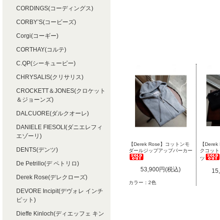
CORDINGS(コーディングス)
CORBY’S(コービーズ)
Corgi(コーギー)
CORTHAY(コルテ)
C.QP(シーキューピー)
CHRYSALIS(クリサリス)
CROCKETT＆JONES(クロケット
＆ジョーンズ)
DALCUORE(ダルクオーレ)
DANIELE FIESOLI(ダニエレフィ
エゾーリ)
【Derek Rose】コットンモ
【Dere
DENTS(デンツ)
ダールジップアップパーカー
クコット
ツ
De Petrillo(デ ペトリロ)
53,900円(税込)
15
Derek Rose(デレクローズ)
カラー：2色
DEVORE Incipit(デヴォレ インチ
ピット)
Dieffe Kinloch(ディエッフェ キン