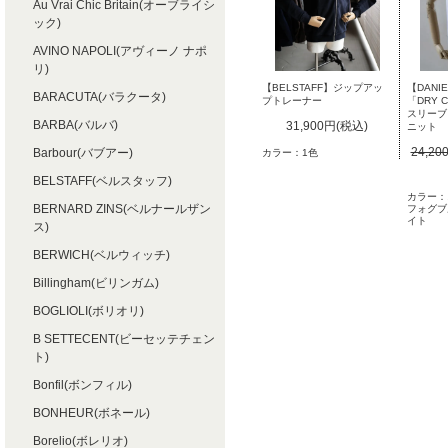
Au Vrai Chic Britain(オーブライシ
ック)
AVINO NAPOLI(アヴィーノ ナポ
リ)
【DANIE
【BELSTAFF】ジップアッ
BARACUTA(バラクータ)
「DRY 
プトレーナー
スリーブ
BARBA(バルバ)
31,900円(税込)
ニット
24,20
Barbour(バブアー)
カラー：1色
BELSTAFF(ベルスタッフ)
カラー：
BERNARD ZINS(ベルナールザン
フォグブ
イト
ス)
BERWICH(ベルウィッチ)
Billingham(ビリンガム)
BOGLIOLI(ボリオリ)
B SETTECENT(ビーセッテチェン
ト)
Bonfil(ボンフィル)
BONHEUR(ボネール)
Borelio(ボレリオ)