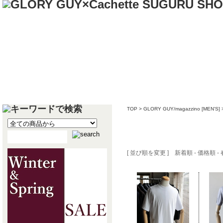
TOP
>
GLORY GUY/magazzino [MEN'S]
カットソー
[ 並び順を変更 ]
新着順
-
価格順
-