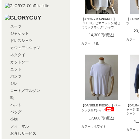
【ANONYM APPAREL】
【XAC
「HEIJI」ピマコットン製セ
ツ
スーツ
ミモックネックTシャツ
23
ジャケット
14,300円(税込)
カラー：
ドレスシャツ
カラー：3色
カジュアルシャツ
ネクタイ
カットソー
ニット
パンツ
ジレ
コート／ブルゾン
靴
ベルト
【DANIELE FIESOLI】ベー
【DRU
ャージ 
シック白Tシャツ
バッグ
シャツ
17,600円(税込)
小物
41
フォーマル
カラー：ホワイト
カラー：
お直しサービス