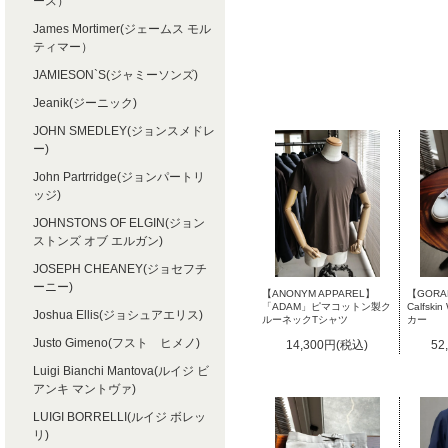
ース）
James Mortimer(ジェームス モル
ティマー）
JAMIESON`S(ジャミーソンズ)
Jeanik(ジーニック)
JOHN SMEDLEY(ジョンスメドレ
ー)
John Partrridge(ジョンパートリ
ッジ)
JOHNSTONS OF ELGIN(ジョン
ストンズ オブ エルガン)
JOSEPH CHEANEY(ジョセフチ
ーニー)
【ANONYM APPAREL】
【GORAL
「ADAM」ピマコットン製ク
Calfsk
Joshua Ellis(ジョシュアエリス)
ルーネックTシャツ
カー
Justo Gimeno(フスト ヒメノ)
14,300円(税込)
52
Luigi Bianchi Mantova(ルイジ ビ
アンキ マントヴァ)
LUIGI BORRELLI(ルイジ ボレッ
リ)