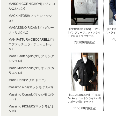
MAISON CORNICHON(メゾン コ
ルニション)
MACKINTOSH(マッキントッシ
ュ)
MAGAZZINO RICAMBI(マガジー
【BERNARD ZINS】「V3」
【LE 
ノ・リカンビ)
2インプリーツコットンライ
ストライ
トクロストラウザーズ
29
MANIFATTURA CECCARELLI(マ
73,700円(税込)
ニファッチュラ・チェッカレッ
リ)
Maria Santangelo(マリア サンタ
ンジェロ)
Mario Muscariello(マリオ ムスカ
リエッロ)
Mario Doni(マリオ ドーニ)
massimo alba(マッシモ アルバ)
Massimo Corrado(マッシモ コラ
【L.E.J.LONDON】「Plage
Jacket」コットンツイルヘリ
ード)
ンボーン柄ジャケット
Massimo PIOMBO(マッシモピオ
115,500円(税込)
ンボ)