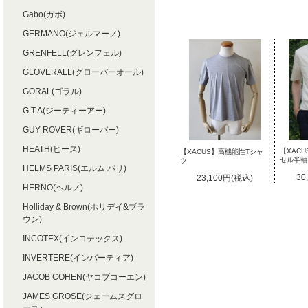
Gabo(ガボ)
GERMANO(ジェルマーノ)
GRENFELL(グレンフェル)
GLOVERALL(グローバーオール)
GORAL(ゴラル)
G.T.A(ジーティーアー)
GUY ROVER(ギローバー)
HEATH(ヒース)
【XAC
【XACUS】高機能性Tシャ
セル半袖
ツ
HELMS PARIS(エルム パリ)
30
23,100円(税込)
HERNO(ヘルノ)
Holliday & Brown(ホリデイ&ブラ
ウン)
INCOTEX(インコテックス)
INVERTERE(インバーティア)
JACOB COHEN(ヤコブコーエン)
JAMES GROSE(ジェームスグロ