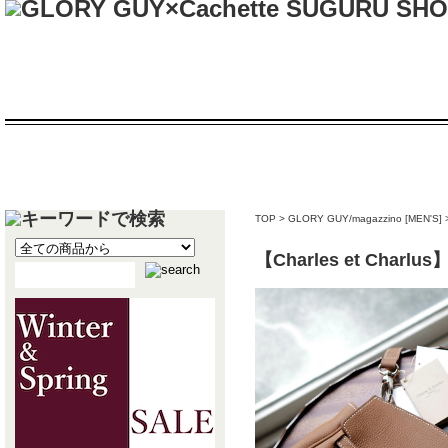
TOP
>
GLORY GUY/magazzino [MEN'S]
【Charles et C