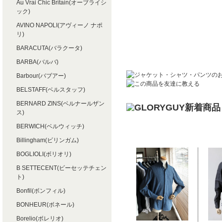
Au Vrai Chic Britain(オーブライシ
ック)
AVINO NAPOLI(アヴィーノ ナポ
リ)
BARACUTA(バラクータ)
BARBA(バルバ)
Barbour(バブアー)
BELSTAFF(ベルスタッフ)
BERNARD ZINS(ベルナールザン
ス)
BERWICH(ベルウィッチ)
Billingham(ビリンガム)
BOGLIOLI(ボリオリ)
B SETTECENT(ビーセッテチェン
ト)
Bonfil(ボンフィル)
BONHEUR(ボネール)
Borelio(ボレリオ)