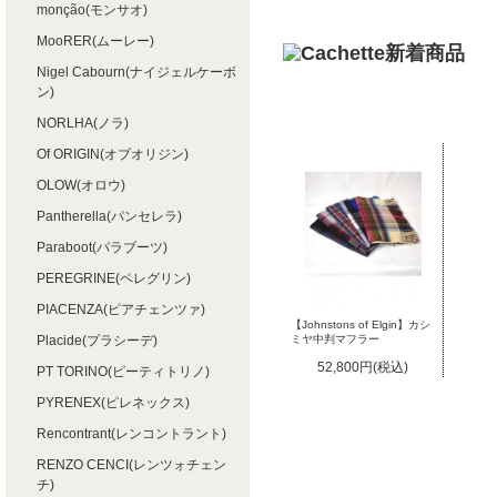
monção(モンサオ)
MooRER(ムーレー)
Nigel Cabourn(ナイジェルケーボ
ン)
NORLHA(ノラ)
Of ORIGIN(オブオリジン)
OLOW(オロウ)
Pantherella(パンセレラ)
Paraboot(パラブーツ)
PEREGRINE(ペレグリン)
PIACENZA(ピアチェンツァ)
【Johnstons of Elgin】カシ
Placide(プラシーデ)
ミヤ中判マフラー
52,800円(税込)
PT TORINO(ピーティトリノ)
PYRENEX(ピレネックス)
Rencontrant(レンコントラント)
RENZO CENCI(レンツォチェン
チ)