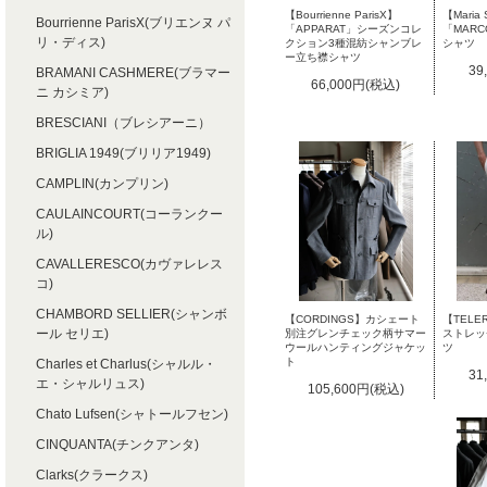
【Bourrienne ParisX】
【Maria 
Bourrienne ParisX(ブリエンヌ パ
「APPARAT」シーズンコレ
「MAR
リ・ディス)
クション3種混紡シャンブレ
シャツ
ー立ち襟シャツ
39
BRAMANI CASHMERE(ブラマー
66,000円(税込)
ニ カシミア)
BRESCIANI（ブレシアーニ）
BRIGLIA 1949(ブリリア1949)
CAMPLIN(カンプリン)
CAULAINCOURT(コーランクー
ル)
CAVALLERESCO(カヴァレレス
コ)
CHAMBORD SELLIER(シャンボ
【TELE
【CORDINGS】カシェート
ール セリエ)
ストレッ
別注グレンチェック柄サマー
ツ
ウールハンティングジャケッ
ト
Charles et Charlus(シャルル・
31
エ・シャルリュス)
105,600円(税込)
Chato Lufsen(シャトールフセン)
CINQUANTA(チンクアンタ)
Clarks(クラークス)