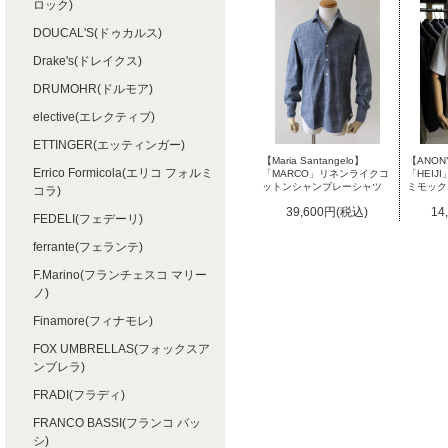
ロック)
DOUCAL'S(ドゥカルス)
Drake's(ドレイクス)
DRUMOHR(ドルモア)
elective(エレクティブ)
ETTINGER(エッティンガー)
【Maria Santangelo】
【ANON
Errico Formicola(エリコ フォルミ
「MARCO」リネンライクコ
「HEI
ットンシャンブレーシャツ
ミモック
コラ)
39,600円(税込)
14
FEDELI(フェデーリ)
ferrante(フェランテ)
F.Marino(フランチェスコ マリー
ノ)
Finamore(フィナモレ)
FOX UMBRELLAS(フォックスア
ンブレラ)
FRADI(フラディ)
FRANCO BASSI(フランコ バッ
シ)