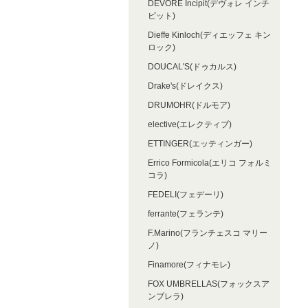
DEVORE Incipit(デヴォレ インチ
ピット)
Dieffe Kinloch(ディエッフェ キン
ロック)
DOUCAL'S(ドゥカルス)
Drake's(ドレイクス)
DRUMOHR(ドルモア)
elective(エレクティブ)
ETTINGER(エッティンガー)
Errico Formicola(エリコ フォルミ
コラ)
FEDELI(フェデーリ)
ferrante(フェランテ)
F.Marino(フランチェスコ マリー
ノ)
Finamore(フィナモレ)
FOX UMBRELLAS(フォックスア
ンブレラ)