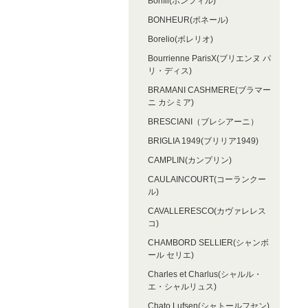
Bonfil(ボンフィル)
BONHEUR(ボネール)
Borelio(ボレリオ)
Bourrienne ParisX(ブリエンヌ パ
リ・ディス)
BRAMANI CASHMERE(ブラマー
ニ カシミア)
BRESCIANI（ブレシアーニ）
BRIGLIA 1949(ブリリア1949)
CAMPLIN(カンプリン)
CAULAINCOURT(コーランクー
ル)
CAVALLERESCO(カヴァレレス
コ)
CHAMBORD SELLIER(シャンボ
ール セリエ)
Charles et Charlus(シャルル・
エ・シャルリュス)
Chato Lufsen(シャトールフセン)