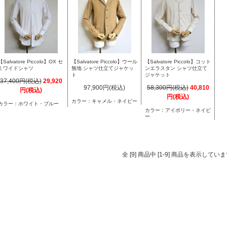
【Salvatore Piccolo】OX セ
【Salvatore Piccolo】ウール
【Salvatore Piccolo】コット
ミワイドシャツ
無地 シャツ仕立てジャケッ
ンエラスタン シャツ仕立て
ト
ジャケット
37,400円(税込)
29,920
97,900円(税込)
58,300円(税込)
40,810
円(税込)
円(税込)
カラー：キャメル・ネイビー
カラー：ホワイト・ブルー
カラー：アイボリー・ネイビ
ー
全 [9] 商品中 [1-9] 商品を表示してい