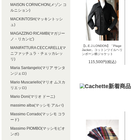
MAISON CORNICHON(メゾン コ
ルニション)
MACKINTOSH(マッキントッシ
ュ)
MAGAZZINO RICAMBI(マガジー
ノ・リカンビ)
【L.E.J.LONDON】「Plage
MANIFATTURA CECCARELLI(マ
Jacket」コットンツイルヘリ
ニファッチュラ・チェッカレッ
ンボーン柄ジャケット
リ)
115,500円(税込)
Maria Santangelo(マリア サンタ
ンジェロ)
Mario Muscariello(マリオ ムスカ
リエッロ)
Mario Doni(マリオ ドーニ)
massimo alba(マッシモ アルバ)
Massimo Corrado(マッシモ コラ
ード)
Massimo PIOMBO(マッシモピオ
ンボ)