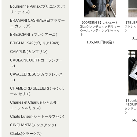
Bourrienne ParisX(ブリエンヌ パ
リ・ディス)
BRAMANI CASHMERE(ブラマー
【TELE
【CORDINGS】カシェート
ニ カシミア)
ストレッ
別注グレンチェック柄サマー
ツ
ウールハンティングジャケッ
BRESCIANI（ブレシアーニ）
ト
31
105,600円(税込)
BRIGLIA 1949(ブリリア1949)
CAMPLIN(カンプリン)
CAULAINCOURT(コーランクー
ル)
CAVALLERESCO(カヴァレレス
コ)
CHAMBORD SELLIER(シャンボ
ール セリエ)
【Bourri
Charles et Charlus(シャルル・
「EQUI
エ・シャルリュス)
タンドカ
ツ
Chato Lufsen(シャトールフセン)
66
CINQUANTA(チンクアンタ)
Clarks(クラークス)