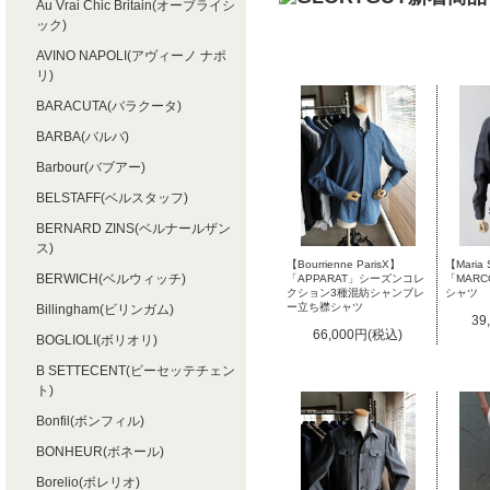
Au Vrai Chic Britain(オーブライシ
ック)
AVINO NAPOLI(アヴィーノ ナポ
リ)
BARACUTA(バラクータ)
BARBA(バルバ)
Barbour(バブアー)
BELSTAFF(ベルスタッフ)
BERNARD ZINS(ベルナールザン
ス)
【Bourrienne ParisX】
【Maria 
BERWICH(ベルウィッチ)
「APPARAT」シーズンコレ
「MAR
クション3種混紡シャンブレ
シャツ
ー立ち襟シャツ
Billingham(ビリンガム)
39
66,000円(税込)
BOGLIOLI(ボリオリ)
B SETTECENT(ビーセッテチェン
ト)
Bonfil(ボンフィル)
BONHEUR(ボネール)
Borelio(ボレリオ)