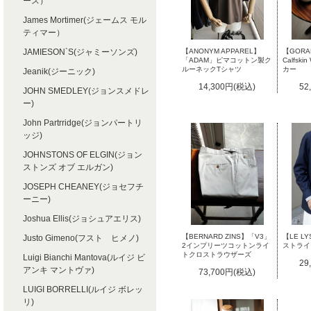
ース）
James Mortimer(ジェームス モル
ティマー）
JAMIESON`S(ジャミーソンズ)
【ANONYM APPAREL】
【GORAL
「ADAM」ピマコットン製ク
Calfsk
ルーネックTシャツ
カー
Jeanik(ジーニック)
14,300円(税込)
52
JOHN SMEDLEY(ジョンスメドレ
ー)
John Partrridge(ジョンパートリ
ッジ)
JOHNSTONS OF ELGIN(ジョン
ストンズ オブ エルガン)
JOSEPH CHEANEY(ジョセフチ
ーニー)
Joshua Ellis(ジョシュアエリス)
【BERNARD ZINS】「V3」
【LE 
Justo Gimeno(フスト ヒメノ)
2インプリーツコットンライ
ストライ
トクロストラウザーズ
Luigi Bianchi Mantova(ルイジ ビ
29
アンキ マントヴァ)
73,700円(税込)
LUIGI BORRELLI(ルイジ ボレッ
リ)