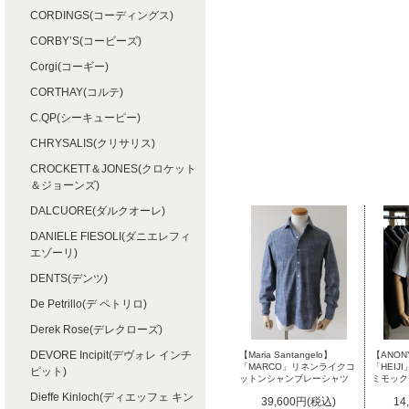
CORDINGS(コーディングス)
CORBY’S(コービーズ)
Corgi(コーギー)
CORTHAY(コルテ)
C.QP(シーキューピー)
CHRYSALIS(クリサリス)
CROCKETT＆JONES(クロケット
＆ジョーンズ)
DALCUORE(ダルクオーレ)
DANIELE FIESOLI(ダニエレフィ
エゾーリ)
DENTS(デンツ)
De Petrillo(デ ペトリロ)
Derek Rose(デレクローズ)
DEVORE Incipit(デヴォレ インチ
【Maria Santangelo】
【ANON
「MARCO」リネンライクコ
「HEI
ピット)
ットンシャンブレーシャツ
ミモック
Dieffe Kinloch(ディエッフェ キン
39,600円(税込)
14