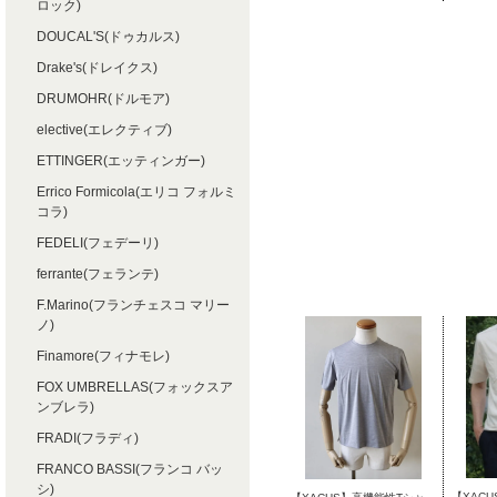
ロック)
DOUCAL'S(ドゥカルス)
Drake's(ドレイクス)
DRUMOHR(ドルモア)
elective(エレクティブ)
ETTINGER(エッティンガー)
Errico Formicola(エリコ フォルミ
コラ)
FEDELI(フェデーリ)
ferrante(フェランテ)
F.Marino(フランチェスコ マリー
ノ)
Finamore(フィナモレ)
FOX UMBRELLAS(フォックスア
ンブレラ)
FRADI(フラディ)
FRANCO BASSI(フランコ バッ
シ)
【XAC