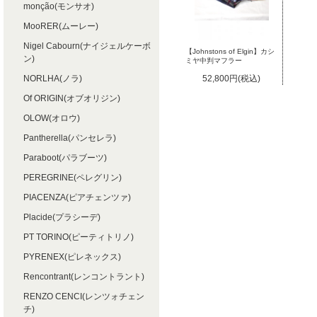
monção(モンサオ)
MooRER(ムーレー)
Nigel Cabourn(ナイジェルケーボ
【Johnstons of Elgin】カシ
ン)
ミヤ中判マフラー
NORLHA(ノラ)
52,800円(税込)
Of ORIGIN(オブオリジン)
OLOW(オロウ)
Pantherella(パンセレラ)
Paraboot(パラブーツ)
PEREGRINE(ペレグリン)
PIACENZA(ピアチェンツァ)
Placide(プラシーデ)
PT TORINO(ピーティトリノ)
PYRENEX(ピレネックス)
Rencontrant(レンコントラント)
RENZO CENCI(レンツォチェン
チ)