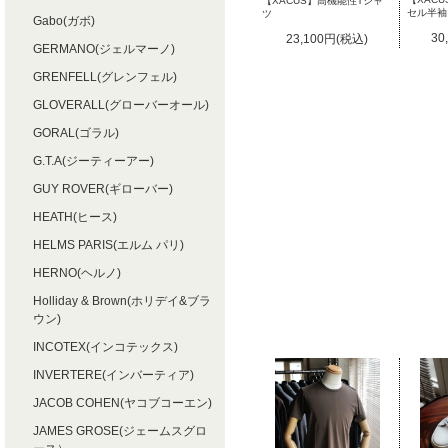
【XACUS】高機能性Tシャ
セル半袖
ツ
Gabo(ガボ)
30
23,100円(税込)
GERMANO(ジェルマーノ)
GRENFELL(グレンフェル)
GLOVERALL(グローバーオール)
GORAL(ゴラル)
G.T.A(ジーティーアー)
GUY ROVER(ギローバー)
HEATH(ヒース)
HELMS PARIS(エルム パリ)
HERNO(ヘルノ)
Holliday & Brown(ホリデイ&ブラ
ウン)
INCOTEX(インコテックス)
INVERTERE(インバーティア)
JACOB COHEN(ヤコブコーエン)
JAMES GROSE(ジェームスグロ