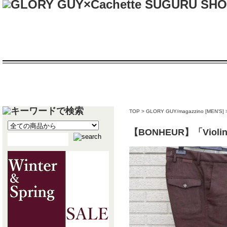
TOP
>
GLORY GUY/magazzino [MEN'S]
【BONHEUR】「Vi