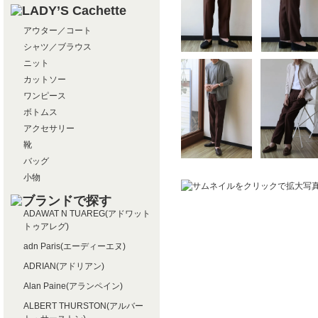
アウター／コート
シャツ／ブラウス
ニット
カットソー
ワンピース
ボトムス
アクセサリー
靴
バッグ
小物
ADAWAT N TUAREG(アドワット
トゥアレグ)
adn Paris(エーディーエヌ)
ADRIAN(アドリアン)
Alan Paine(アランペイン)
ALBERT THURSTON(アルバー