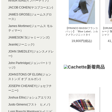
INVERTERE(インバーティア)
JACOB COHEN(ヤコブコーエン)
JAMES GROSE(ジェームスグロ
ース）
James Mortimer(ジェームス モル
【FRANCO BASSI/フランコ
【DRU
ティマー）
バッシ】「Blue Label」シル
ャージ 
クメランジニットタイ
シャツ
JAMIESON`S(ジャミーソンズ)
19,800円(税込)
41
Jeanik(ジーニック)
JOHN SMEDLEY(ジョンスメドレ
ー)
John Partrridge(ジョンパートリ
ッジ)
JOHNSTONS OF ELGIN(ジョン
ストンズ オブ エルガン)
JOSEPH CHEANEY(ジョセフチ
ーニー)
Joshua Ellis(ジョシュアエリス)
Justo Gimeno(フスト ヒメノ)
Luigi Bianchi Mantova(ルイジ ビ