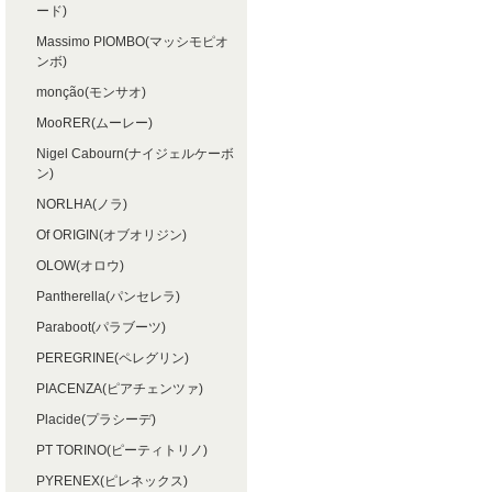
ード)
Massimo PIOMBO(マッシモピオ
ンボ)
monção(モンサオ)
MooRER(ムーレー)
Nigel Cabourn(ナイジェルケーボ
ン)
NORLHA(ノラ)
Of ORIGIN(オブオリジン)
OLOW(オロウ)
Pantherella(パンセレラ)
Paraboot(パラブーツ)
PEREGRINE(ペレグリン)
PIACENZA(ピアチェンツァ)
Placide(プラシーデ)
PT TORINO(ピーティトリノ)
PYRENEX(ピレネックス)