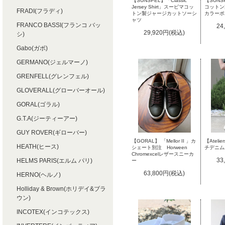
【SUNSPEL】「Classic
【SUN
Jersey Shirt」スーピマコッ
コットン
FRADI(フラディ)
トン製ジャージカットソーシ
カラーポ
ャツ
FRANCO BASSI(フランコ バッ
24
29,920円(税込)
シ)
Gabo(ガボ)
GERMANO(ジェルマーノ)
GRENFELL(グレンフェル)
GLOVERALL(グローバーオール)
GORAL(ゴラル)
G.T.A(ジーティーアー)
GUY ROVER(ギローバー)
【GORAL】 「Mellor II 」カ
【Ateli
HEATH(ヒース)
シェート別注 Horween
チデニム
Chromexcelレザースニーカ
33
HELMS PARIS(エルム パリ)
ー
63,800円(税込)
HERNO(ヘルノ)
Holliday & Brown(ホリデイ&ブラ
ウン)
INCOTEX(インコテックス)