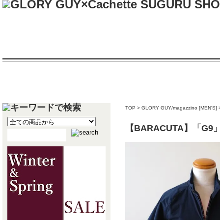
TOP
>
GLORY GUY/magazzino [MEN'S]
【BARACUTA】「G