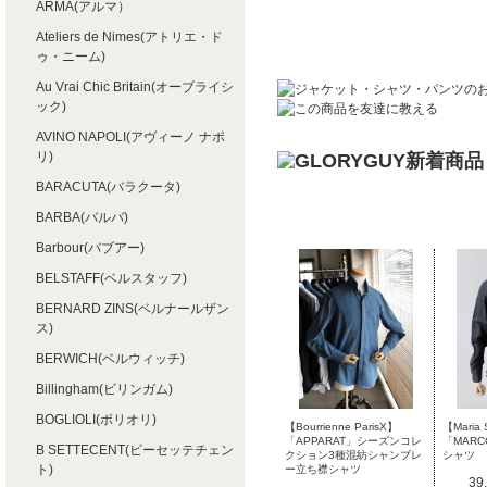
ARMA(アルマ）
Ateliers de Nimes(アトリエ・ド
ゥ・ニーム)
Au Vrai Chic Britain(オーブライシ
ック)
AVINO NAPOLI(アヴィーノ ナポ
リ)
BARACUTA(バラクータ)
BARBA(バルバ)
Barbour(バブアー)
BELSTAFF(ベルスタッフ)
BERNARD ZINS(ベルナールザン
ス)
BERWICH(ベルウィッチ)
Billingham(ビリンガム)
BOGLIOLI(ボリオリ)
【Bourrienne ParisX】
【Maria 
「APPARAT」シーズンコレ
「MAR
B SETTECENT(ビーセッテチェン
クション3種混紡シャンブレ
シャツ
ト)
ー立ち襟シャツ
39