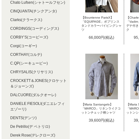
Chato Lufsen(シャトールフセン)
CINQUANTA(チンクアンタ)
【Bourrienne ParisX】
【Charle
Clarks(クラークス)
「EQUIPAGE」ポプリンス
「Vad
タンドカラーパイピングシャ
デナ付き
CORDINGS(コーディングス)
ツ
ク
CORBY’S(コービーズ)
66,000円(税込)
95
Corgi(コーギー)
CORTHAY(コルテ)
C.QP(シーキューピー)
CHRYSALIS(クリサリス)
CROCKETT＆JONES(クロケット
＆ジョーンズ)
DALCUORE(ダルクオーレ)
DANIELE FIESOLI(ダニエレフィ
【Maria 
【Maria Santangelo】
「MAR
「MARCO」リネンライクコ
エゾーリ)
ットンシ
ットンチェック柄シャツ
DENTS(デンツ)
39
39,600円(税込)
De Petrillo(デ ペトリロ)
Derek Rose(デレクローズ)