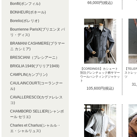
66,000円(税込)
Bonfil(ボンフィル)
BONHEUR(ボネール)
Borelio(ボレリオ)
Bourrienne ParisX(ブリエンヌ パ
リ・ディス)
BRAMANI CASHMERE(ブラマー
ニ カシミア)
BRESCIANI（ブレシアーニ）
BRIGLIA 1949(ブリリア1949)
【TELE
【CORDINGS】カシェート
ストレッ
別注グレンチェック柄サマー
CAMPLIN(カンプリン)
ツ
ウールハンティングジャケッ
ト
CAULAINCOURT(コーランクー
31
105,600円(税込)
ル)
CAVALLERESCO(カヴァレレス
コ)
CHAMBORD SELLIER(シャンボ
ール セリエ)
Charles et Charlus(シャルル・
エ・シャルリュス)