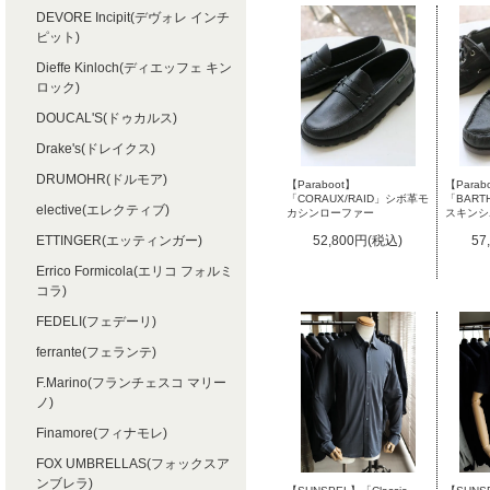
DEVORE Incipit(デヴォレ インチ
ピット)
Dieffe Kinloch(ディエッフェ キン
ロック)
DOUCAL'S(ドゥカルス)
Drake's(ドレイクス)
DRUMOHR(ドルモア)
【Paraboot】
【Parab
「CORAUX/RAID」シボ革モ
「BART
elective(エレクティブ)
カシンローファー
スキンシ
52,800円(税込)
57
ETTINGER(エッティンガー)
Errico Formicola(エリコ フォルミ
コラ)
FEDELI(フェデーリ)
ferrante(フェランテ)
F.Marino(フランチェスコ マリー
ノ)
Finamore(フィナモレ)
FOX UMBRELLAS(フォックスア
ンブレラ)