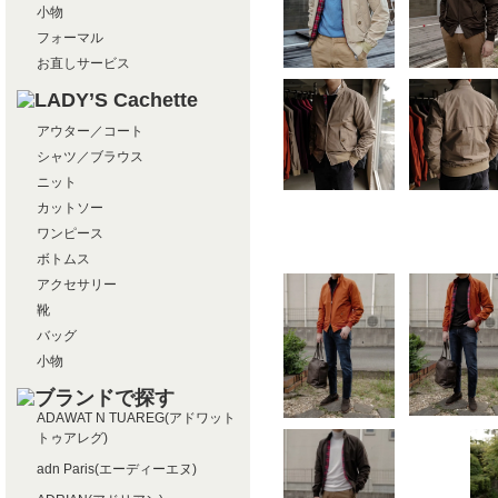
小物
フォーマル
お直しサービス
アウター／コート
シャツ／ブラウス
ニット
カットソー
ワンピース
ボトムス
アクセサリー
靴
バッグ
小物
ADAWAT N TUAREG(アドワット
トゥアレグ)
adn Paris(エーディーエヌ)