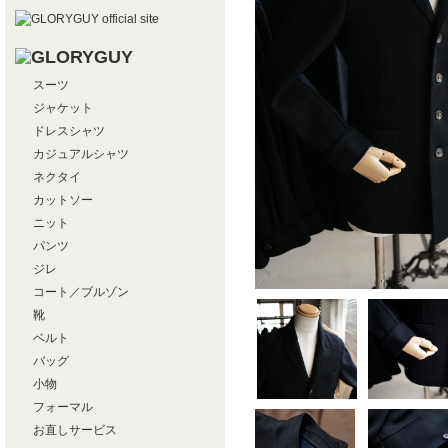
スーツ
ジャケット
ドレスシャツ
カジュアルシャツ
ネクタイ
カットソー
ニット
パンツ
ジレ
コート／ブルゾン
靴
ベルト
バッグ
小物
フォーマル
お直しサービス