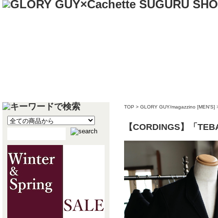
TOP
>
GLORY GUY/magazzino [MEN'S]
【CORDINGS】「TE