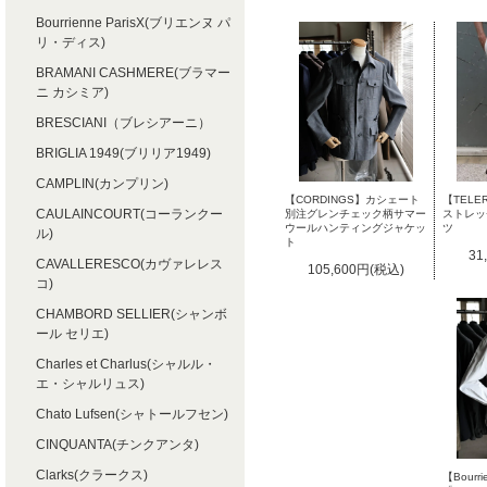
Bourrienne ParisX(ブリエンヌ パ
リ・ディス)
BRAMANI CASHMERE(ブラマー
ニ カシミア)
BRESCIANI（ブレシアーニ）
BRIGLIA 1949(ブリリア1949)
CAMPLIN(カンプリン)
【TELE
【CORDINGS】カシェート
CAULAINCOURT(コーランクー
ストレッ
別注グレンチェック柄サマー
ツ
ウールハンティングジャケッ
ル)
ト
31
CAVALLERESCO(カヴァレレス
105,600円(税込)
コ)
CHAMBORD SELLIER(シャンボ
ール セリエ)
Charles et Charlus(シャルル・
エ・シャルリュス)
Chato Lufsen(シャトールフセン)
CINQUANTA(チンクアンタ)
Clarks(クラークス)
【Bourri