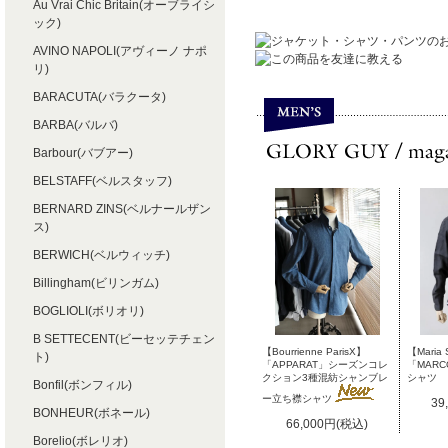
Au Vrai Chic Britain(オーブライシ
ック)
AVINO NAPOLI(アヴィーノ ナポ
リ)
BARACUTA(バラクータ)
BARBA(バルバ)
Barbour(バブアー)
BELSTAFF(ベルスタッフ)
BERNARD ZINS(ベルナールザン
ス)
BERWICH(ベルウィッチ)
Billingham(ビリンガム)
BOGLIOLI(ボリオリ)
B SETTECENT(ビーセッテチェン
【Bourrienne ParisX】
【Maria 
ト)
「APPARAT」シーズンコレ
「MAR
クション3種混紡シャンブレ
シャツ
Bonfil(ボンフィル)
ー立ち襟シャツ
39
BONHEUR(ボネール)
66,000円(税込)
Borelio(ボレリオ)