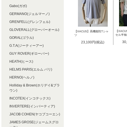
Gabo(ガボ)
GERMANO(ジェルマーノ)
GRENFELL(グレンフェル)
GLOVERALL(グローバーオール)
【XAC
【XACUS】高機能性Tシャ
セル半袖
ツ
GORAL(ゴラル)
30
23,100円(税込)
G.T.A(ジーティーアー)
GUY ROVER(ギローバー)
HEATH(ヒース)
HELMS PARIS(エルム パリ)
HERNO(ヘルノ)
Holliday & Brown(ホリデイ&ブラ
ウン)
INCOTEX(インコテックス)
INVERTERE(インバーティア)
JACOB COHEN(ヤコブコーエン)
JAMES GROSE(ジェームスグロ