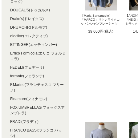
ロック)
DOUCAL'S(ドゥカルス)
【Maria Santangelo】
【ANON
Drake's(ドレイクス)
「MARCO」リネンライクコ
「HEI
ットンシャンブレーシャツ
ミモック
DRUMOHR(ドルモア)
39,600円(税込)
14
elective(エレクティブ)
ETTINGER(エッティンガー)
Errico Formicola(エリコ フォルミ
コラ)
FEDELI(フェデーリ)
ferrante(フェランテ)
F.Marino(フランチェスコ マリー
ノ)
Finamore(フィナモレ)
FOX UMBRELLAS(フォックスア
ンブレラ)
FRADI(フラディ)
FRANCO BASSI(フランコ バッ
シ)