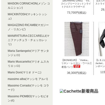
【BERNARD ZINS】「V3」
【LE 
MAISON CORNICHON(メゾン コ
2インプリーツコットンライ
ストライ
トクロストラウザーズ
ルニション)
29
73,700円(税込)
MACKINTOSH(マッキントッシ
ュ)
MAGAZZINO RICAMBI(マガジー
ノ・リカンビ)
MANIFATTURA CECCARELLI(マ
ニファッチュラ・チェッカレッ
リ)
Maria Santangelo(マリア サンタ
ンジェロ)
【BONHEUR】「Violina」
【L.E.J
Mario Muscariello(マリオ ムスカ
リネン・レーヨン・ウール三
Jacke
リエッロ)
ンボーン
者混パンツ
11
Mario Doni(マリオ ドーニ)
36,300円(税込)
massimo alba(マッシモ アルバ)
Massimo Corrado(マッシモ コラ
ード)
Massimo PIOMBO(マッシモピオ
ンボ)