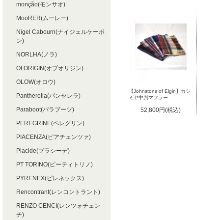
monção(モンサオ)
MooRER(ムーレー)
Nigel Cabourn(ナイジェルケーボ
ン)
NORLHA(ノラ)
Of ORIGIN(オブオリジン)
OLOW(オロウ)
【Johnstons of Elgin】カシ
Pantherella(パンセレラ)
ミヤ中判マフラー
Paraboot(パラブーツ)
52,800円(税込)
PEREGRINE(ペレグリン)
PIACENZA(ピアチェンツァ)
Placide(プラシーデ)
PT TORINO(ピーティトリノ)
PYRENEX(ピレネックス)
Rencontrant(レンコントラント)
RENZO CENCI(レンツォチェン
チ)