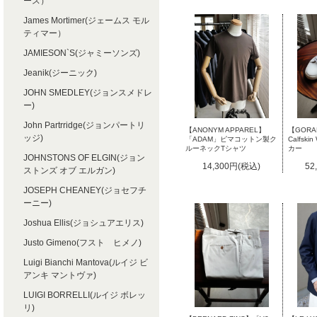
ース）
James Mortimer(ジェームス モル
ティマー）
JAMIESON`S(ジャミーソンズ)
Jeanik(ジーニック)
JOHN SMEDLEY(ジョンスメドレ
ー)
John Partrridge(ジョンパートリ
【ANONYM APPAREL】
【GORAL
ッジ)
「ADAM」ピマコットン製ク
Calfsk
ルーネックTシャツ
カー
JOHNSTONS OF ELGIN(ジョン
14,300円(税込)
52
ストンズ オブ エルガン)
JOSEPH CHEANEY(ジョセフチ
ーニー)
Joshua Ellis(ジョシュアエリス)
Justo Gimeno(フスト ヒメノ)
Luigi Bianchi Mantova(ルイジ ビ
アンキ マントヴァ)
LUIGI BORRELLI(ルイジ ボレッ
リ)