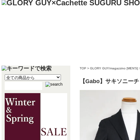
TOP
>
GLORY GUY/magazzino [MEN'S]
【Gabo】サキソニー