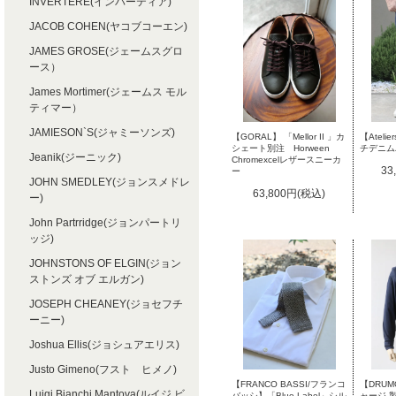
INVERTERE(インバーティア)
JACOB COHEN(ヤコブコーエン)
JAMES GROSE(ジェームスグロ
ース）
James Mortimer(ジェームス モル
ティマー）
JAMIESON`S(ジャミーソンズ)
【GORAL】 「Mellor II 」カ
【Ateli
シェート別注 Horween
チデニム
Jeanik(ジーニック)
Chromexcelレザースニーカ
33
ー
JOHN SMEDLEY(ジョンスメドレ
63,800円(税込)
ー)
John Partrridge(ジョンパートリ
ッジ)
JOHNSTONS OF ELGIN(ジョン
ストンズ オブ エルガン)
JOSEPH CHEANEY(ジョセフチ
ーニー)
Joshua Ellis(ジョシュアエリス)
Justo Gimeno(フスト ヒメノ)
【FRANCO BASSI/フランコ
【DRU
Luigi Bianchi Mantova(ルイジ ビ
バッシ】「Blue Label」シル
ャージ 