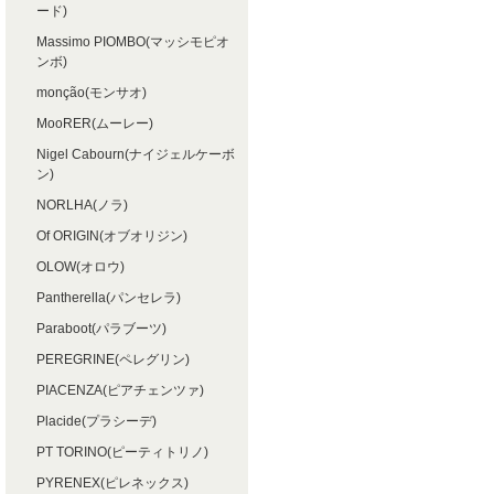
ード)
Massimo PIOMBO(マッシモピオ
ンボ)
monção(モンサオ)
MooRER(ムーレー)
Nigel Cabourn(ナイジェルケーボ
ン)
NORLHA(ノラ)
Of ORIGIN(オブオリジン)
OLOW(オロウ)
Pantherella(パンセレラ)
Paraboot(パラブーツ)
PEREGRINE(ペレグリン)
PIACENZA(ピアチェンツァ)
Placide(プラシーデ)
PT TORINO(ピーティトリノ)
PYRENEX(ピレネックス)