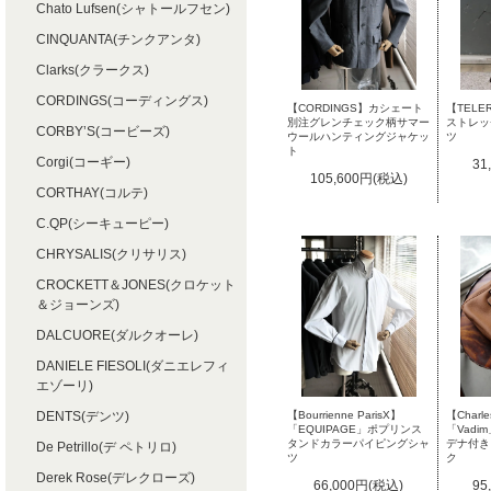
Chato Lufsen(シャトールフセン)
CINQUANTA(チンクアンタ)
Clarks(クラークス)
CORDINGS(コーディングス)
【TELE
【CORDINGS】カシェート
ストレッ
別注グレンチェック柄サマー
CORBY’S(コービーズ)
ツ
ウールハンティングジャケッ
ト
Corgi(コーギー)
31
105,600円(税込)
CORTHAY(コルテ)
C.QP(シーキューピー)
CHRYSALIS(クリサリス)
CROCKETT＆JONES(クロケット
＆ジョーンズ)
DALCUORE(ダルクオーレ)
DANIELE FIESOLI(ダニエレフィ
エゾーリ)
DENTS(デンツ)
【Bourrienne ParisX】
【Charle
「EQUIPAGE」ポプリンス
「Vad
タンドカラーパイピングシャ
デナ付き
De Petrillo(デ ペトリロ)
ツ
ク
Derek Rose(デレクローズ)
66,000円(税込)
95