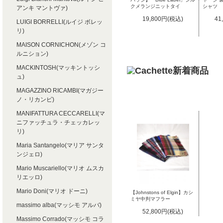
クメランジニットタイ
シャツ
アンキ マントヴァ)
19,800円(税込)
41
LUIGI BORRELLI(ルイジ ボレッ
リ)
MAISON CORNICHON(メゾン コ
ルニション)
MACKINTOSH(マッキントッシ
ュ)
MAGAZZINO RICAMBI(マガジー
ノ・リカンビ)
MANIFATTURA CECCARELLI(マ
ニファッチュラ・チェッカレッ
リ)
Maria Santangelo(マリア サンタ
ンジェロ)
Mario Muscariello(マリオ ムスカ
リエッロ)
Mario Doni(マリオ ドーニ)
【Johnstons of Elgin】カシ
ミヤ中判マフラー
massimo alba(マッシモ アルバ)
52,800円(税込)
Massimo Corrado(マッシモ コラ