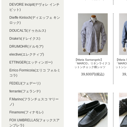
DEVORE Incipit(デヴォレ インチ
ピット)
Dieffe Kinloch(ディエッフェ キン
ロック)
DOUCAL'S(ドゥカルス)
Drake's(ドレイクス)
DRUMOHR(ドルモア)
elective(エレクティブ)
【Maria 
【Maria Santangelo】
ETTINGER(エッティンガー)
「MAR
「MARCO」リネンライクコ
ットンシ
ットンチェック柄シャツ
Errico Formicola(エリコ フォルミ
39
39,600円(税込)
コラ)
FEDELI(フェデーリ)
ferrante(フェランテ)
F.Marino(フランチェスコ マリー
ノ)
Finamore(フィナモレ)
FOX UMBRELLAS(フォックスア
ンブレラ)