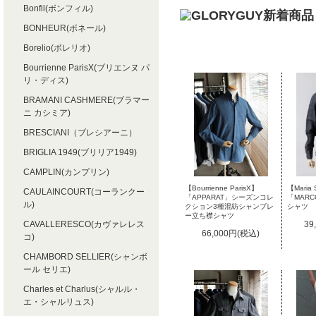
Bonfil(ボンフィル)
BONHEUR(ボネール)
Borelio(ボレリオ)
Bourrienne ParisX(ブリエンヌ パ
リ・ディス)
BRAMANI CASHMERE(ブラマー
ニ カシミア)
BRESCIANI（ブレシアーニ）
BRIGLIA 1949(ブリリア1949)
CAMPLIN(カンプリン)
【Bourrienne ParisX】
【Maria 
CAULAINCOURT(コーランクー
「APPARAT」シーズンコレ
「MAR
ル)
クション3種混紡シャンブレ
シャツ
ー立ち襟シャツ
CAVALLERESCO(カヴァレレス
39
66,000円(税込)
コ)
CHAMBORD SELLIER(シャンボ
ール セリエ)
Charles et Charlus(シャルル・
エ・シャルリュス)