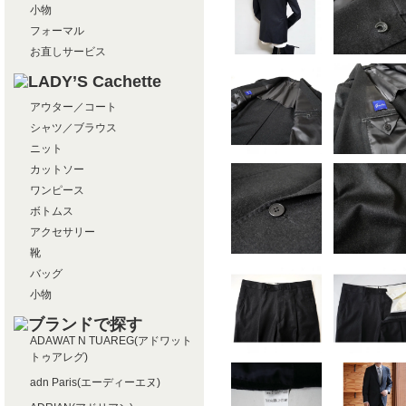
小物
フォーマル
お直しサービス
アウター／コート
シャツ／ブラウス
ニット
カットソー
ワンピース
ボトムス
アクセサリー
靴
バッグ
小物
ADAWAT N TUAREG(アドワット
トゥアレグ)
adn Paris(エーディーエヌ)