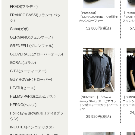
FRADI(フラディ)
【Paraboot】
【Parab
FRANCO BASSI(フランコ バッ
「CORAUX/RAID」シボ革モ
「BART
シ)
カシンローファー
スキンシ
52,800円(税込)
57
Gabo(ガボ)
GERMANO(ジェルマーノ)
GRENFELL(グレンフェル)
GLOVERALL(グローバーオール)
GORAL(ゴラル)
G.T.A(ジーティーアー)
GUY ROVER(ギローバー)
HEATH(ヒース)
HELMS PARIS(エルム パリ)
【SUNSPEL】「Classic
【SUN
Jersey Shirt」スーピマコッ
コットン
HERNO(ヘルノ)
トン製ジャージカットソーシ
カラーポ
ャツ
24
Holliday & Brown(ホリデイ&ブラ
29,920円(税込)
ウン)
INCOTEX(インコテックス)