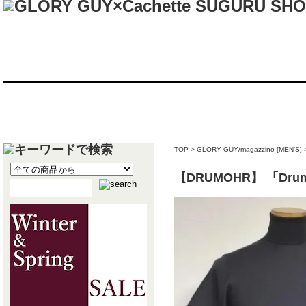
TOP
>
GLORY GUY/magazzino [MEN'S]
【DRUMOHR】 「Dr