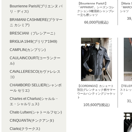
【Bourrienne ParisX】
【Maria 
Bourrienne ParisX(ブリエンヌ パ
「APPARAT」シーズンコレ
「MAR
リ・ディス)
クション3種混紡シャンブレ
シャツ
ー立ち襟シャツ
39
BRAMANI CASHMERE(ブラマー
66,000円(税込)
ニ カシミア)
BRESCIANI（ブレシアーニ）
BRIGLIA 1949(ブリリア1949)
CAMPLIN(カンプリン)
CAULAINCOURT(コーランクー
ル)
CAVALLERESCO(カヴァレレス
コ)
CHAMBORD SELLIER(シャンボ
【TELE
【CORDINGS】カシェート
ストレッ
別注グレンチェック柄サマー
ール セリエ)
ツ
ウールハンティングジャケッ
ト
Charles et Charlus(シャルル・
31
エ・シャルリュス)
105,600円(税込)
Chato Lufsen(シャトールフセン)
CINQUANTA(チンクアンタ)
Clarks(クラークス)