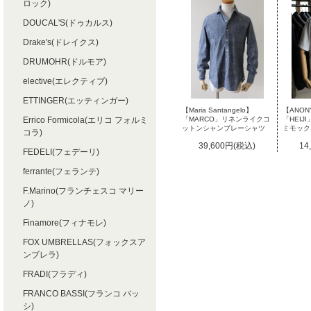
ロック)
DOUCAL'S(ドゥカルス)
Drake's(ドレイクス)
DRUMOHR(ドルモア)
elective(エレクティブ)
ETTINGER(エッティンガー)
【Maria Santangelo】
【ANON
「MARCO」リネンライクコ
「HEI
Errico Formicola(エリコ フォルミ
ットンシャンブレーシャツ
ミモック
コラ)
39,600円(税込)
14
FEDELI(フェデーリ)
ferrante(フェランテ)
F.Marino(フランチェスコ マリー
ノ)
Finamore(フィナモレ)
FOX UMBRELLAS(フォックスア
ンブレラ)
FRADI(フラディ)
FRANCO BASSI(フランコ バッ
シ)