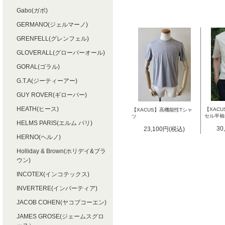
Gabo(ガボ)
GERMANO(ジェルマーノ)
GRENFELL(グレンフェル)
GLOVERALL(グローバーオール)
GORAL(ゴラル)
G.T.A(ジーティーアー)
GUY ROVER(ギローバー)
HEATH(ヒース)
【XAC
【XACUS】高機能性Tシャ
セル半袖
ツ
HELMS PARIS(エルム パリ)
30
23,100円(税込)
HERNO(ヘルノ)
Holliday & Brown(ホリデイ&ブラ
ウン)
INCOTEX(インコテックス)
INVERTERE(インバーティア)
JACOB COHEN(ヤコブコーエン)
JAMES GROSE(ジェームスグロ