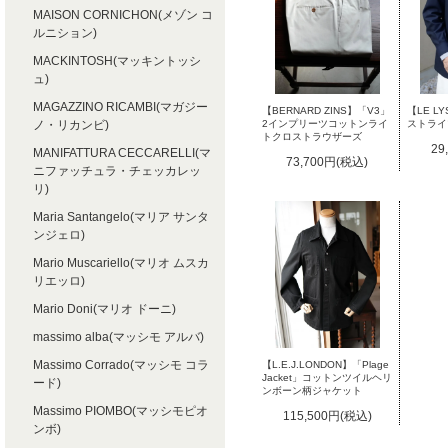
MAISON CORNICHON(メゾン コ
ルニション)
MACKINTOSH(マッキントッシ
ュ)
MAGAZZINO RICAMBI(マガジー
【BERNARD ZINS】「V3」
【LE 
ノ・リカンビ)
2インプリーツコットンライ
ストライ
トクロストラウザーズ
29
MANIFATTURA CECCARELLI(マ
73,700円(税込)
ニファッチュラ・チェッカレッ
リ)
Maria Santangelo(マリア サンタ
ンジェロ)
Mario Muscariello(マリオ ムスカ
リエッロ)
Mario Doni(マリオ ドーニ)
massimo alba(マッシモ アルバ)
Massimo Corrado(マッシモ コラ
【L.E.J.LONDON】「Plage
Jacket」コットンツイルヘリ
ード)
ンボーン柄ジャケット
Massimo PIOMBO(マッシモピオ
115,500円(税込)
ンボ)