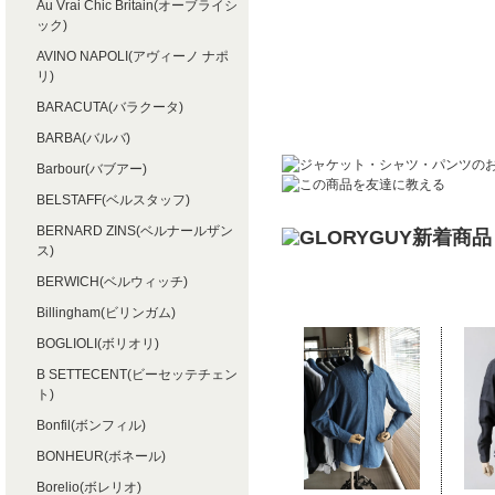
Au Vrai Chic Britain(オーブライシ
ック)
AVINO NAPOLI(アヴィーノ ナポ
リ)
BARACUTA(バラクータ)
BARBA(バルバ)
Barbour(バブアー)
BELSTAFF(ベルスタッフ)
BERNARD ZINS(ベルナールザン
ス)
BERWICH(ベルウィッチ)
Billingham(ビリンガム)
BOGLIOLI(ボリオリ)
B SETTECENT(ビーセッテチェン
ト)
Bonfil(ボンフィル)
BONHEUR(ボネール)
Borelio(ボレリオ)