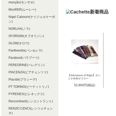
monção(モンサオ)
MooRER(ムーレー)
Nigel Cabourn(ナイジェルケーボ
ン)
NORLHA(ノラ)
Of ORIGIN(オブオリジン)
OLOW(オロウ)
Pantherella(パンセレラ)
Paraboot(パラブーツ)
PEREGRINE(ペレグリン)
PIACENZA(ピアチェンツァ)
【Johnstons of Elgin】カシ
ミヤ中判マフラー
Placide(プラシーデ)
52,800円(税込)
PT TORINO(ピーティトリノ)
PYRENEX(ピレネックス)
Rencontrant(レンコントラント)
RENZO CENCI(レンツォチェン
チ)