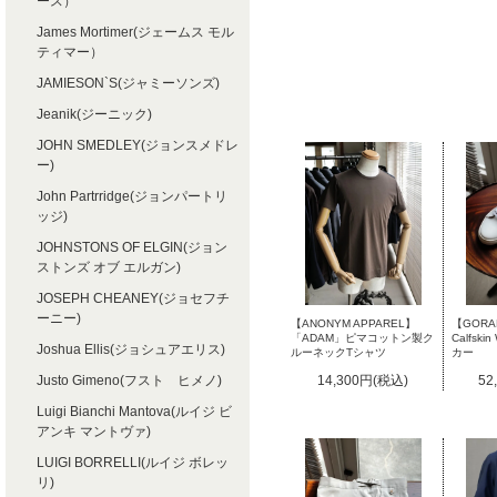
ース）
James Mortimer(ジェームス モル
ティマー）
JAMIESON`S(ジャミーソンズ)
Jeanik(ジーニック)
JOHN SMEDLEY(ジョンスメドレ
ー)
John Partrridge(ジョンパートリ
ッジ)
JOHNSTONS OF ELGIN(ジョン
ストンズ オブ エルガン)
JOSEPH CHEANEY(ジョセフチ
ーニー)
【ANONYM APPAREL】
【GORAL
「ADAM」ピマコットン製ク
Calfsk
Joshua Ellis(ジョシュアエリス)
ルーネックTシャツ
カー
Justo Gimeno(フスト ヒメノ)
14,300円(税込)
52
Luigi Bianchi Mantova(ルイジ ビ
アンキ マントヴァ)
LUIGI BORRELLI(ルイジ ボレッ
リ)